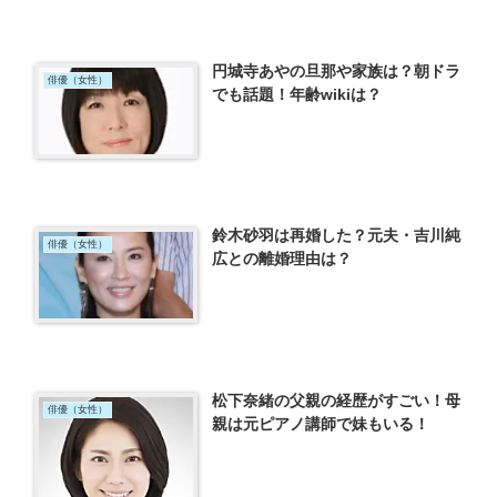
円城寺あやの旦那や家族は？朝ドラ
俳優（女性）
でも話題！年齢wikiは？
鈴木砂羽は再婚した？元夫・吉川純
俳優（女性）
広との離婚理由は？
松下奈緒の父親の経歴がすごい！母
俳優（女性）
親は元ピアノ講師で妹もいる！