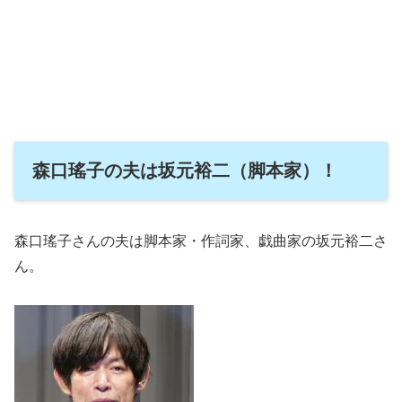
森口瑤子の夫は坂元裕二（脚本家）！
森口瑤子さんの夫は脚本家・作詞家、戯曲家の坂元裕二さ
ん。