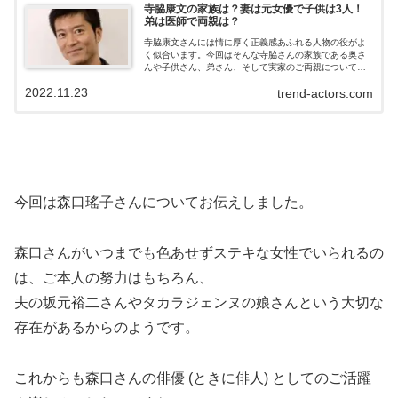
寺脇康文の家族は？妻は元女優で子供は3人！
弟は医師で両親は？
寺脇康文さんには情に厚く正義感あふれる人物の役がよ
く似合います。今回はそんな寺脇さんの家族である奥さ
んや子供さん、弟さん、そして実家のご両親についての
話題をお伝えします。
2022.11.23
trend-actors.com
今回は森口瑤子さんについてお伝えしました。
森口さんがいつまでも色あせずステキな女性でいられるの
は、ご本人の努力はもちろん、
夫の坂元裕二さんやタカラジェンヌの娘さんという大切な
存在があるからのようです。
これからも森口さんの俳優 (ときに俳人) としてのご活躍