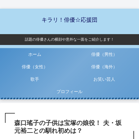
キラリ！俳優☆応援団
話題の俳優さんの横顔や意外な一面をご紹介します！
ホーム
俳優（男性）
俳優（女性）
俳優（海外）
歌手
お笑い芸人
プロフィール
森口瑤子の子供は宝塚の娘役！ 夫・坂
元裕二との馴れ初めは？