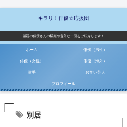
キラリ！俳優☆応援団
話題の俳優さんの横顔や意外な一面をご紹介します！
ホーム
俳優（男性）
俳優（女性）
俳優（海外）
歌手
お笑い芸人
プロフィール
別居