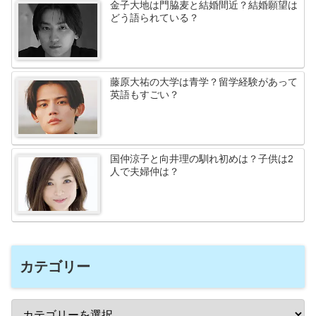
金子大地は門脇麦と結婚間近？結婚願望は
どう語られている？
藤原大祐の大学は青学？留学経験があって
英語もすごい？
国仲涼子と向井理の馴れ初めは？子供は2
人で夫婦仲は？
カテゴリー