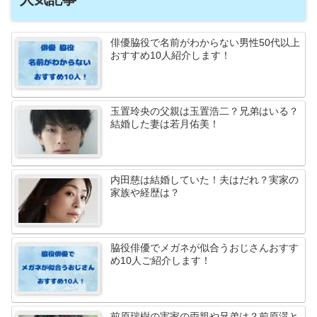
俳優脇役で名前がわからない男性50代以上
おすすめ10人紹介します！
玉置玲央の父親は玉置浩二？兄弟はいる？
結婚した妻は若月佑美！
内田慈は結婚していた！夫はだれ？実家の
家族や経歴は？
脇役俳優でメガネが似合うおじさんおすす
め10人ご紹介します！
前原瑞樹の実家の両親や兄弟は？前原滉と