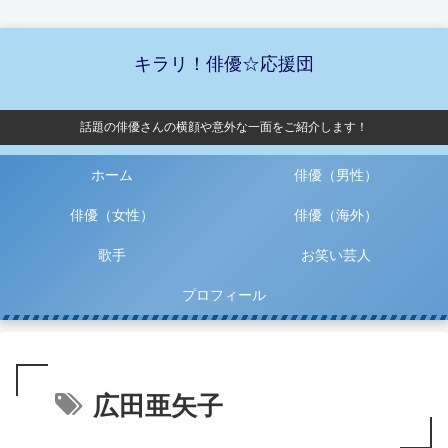
キラリ！俳優☆応援団
話題の俳優さんの横顔や意外な一面をご紹介します！
ホーム
俳優（男性）
俳優（女性）
俳優（海外）
歌手
お笑い芸人
プロフィール
広田亜矢子