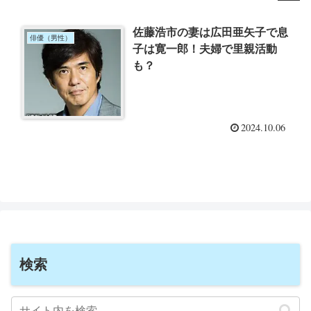
佐藤浩市の妻は広田亜矢子で息
俳優（男性）
子は寛一郎！夫婦で里親活動
も？
2024.10.06
検索