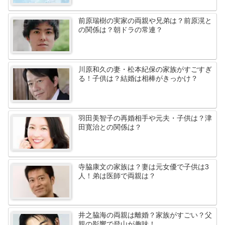
前原瑞樹の実家の両親や兄弟は？前原滉と
の関係は？朝ドラの常連？
川原和久の妻・松本紀保の家族がすごすぎ
る！子供は？結婚は相棒がきっかけ？
羽田美智子の再婚相手や元夫・子供は？津
田寛治との関係は？
寺脇康文の家族は？妻は元女優で子供は3
人！弟は医師で両親は？
井之脇海の両親は離婚？家族がすごい？父
親の影響で登山が趣味！