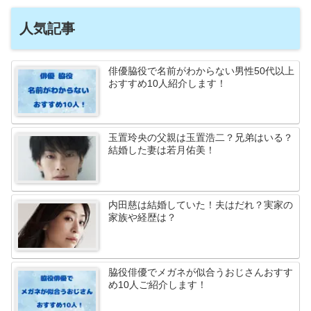
人気記事
俳優脇役で名前がわからない男性50代以上
おすすめ10人紹介します！
玉置玲央の父親は玉置浩二？兄弟はいる？
結婚した妻は若月佑美！
内田慈は結婚していた！夫はだれ？実家の
家族や経歴は？
脇役俳優でメガネが似合うおじさんおすす
め10人ご紹介します！