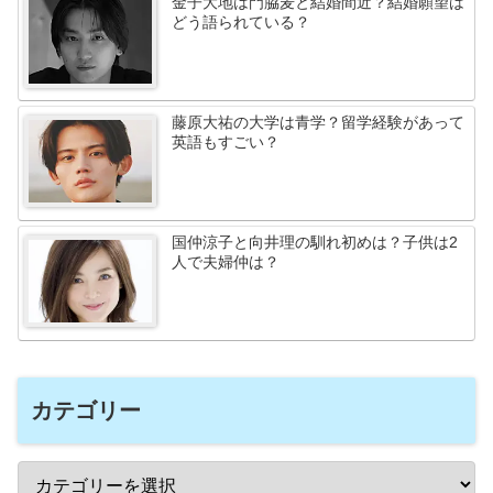
金子大地は門脇麦と結婚間近？結婚願望は
どう語られている？
藤原大祐の大学は青学？留学経験があって
英語もすごい？
国仲涼子と向井理の馴れ初めは？子供は2
人で夫婦仲は？
カテゴリー