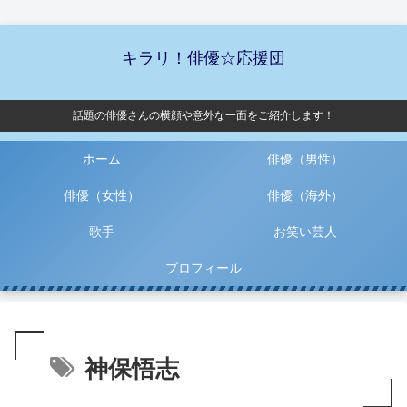
キラリ！俳優☆応援団
話題の俳優さんの横顔や意外な一面をご紹介します！
ホーム
俳優（男性）
俳優（女性）
俳優（海外）
歌手
お笑い芸人
プロフィール
神保悟志