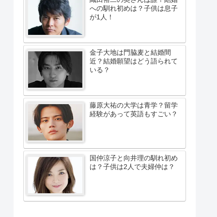
への馴れ初めは？子供は息子
が1人！
金子大地は門脇麦と結婚間
近？結婚願望はどう語られて
いる？
藤原大祐の大学は青学？留学
経験があって英語もすごい？
国仲涼子と向井理の馴れ初め
は？子供は2人で夫婦仲は？