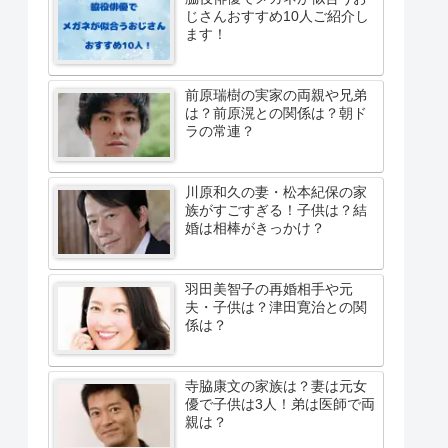
じさんおすすめ10人ご紹介し
ます！
前原瑞樹の実家の両親や兄弟
は？前原滉との関係は？朝ド
ラの常連？
川原和久の妻・松本紀保の家
族がすごすぎる！子供は？結
婚は相棒がきっかけ？
羽田美智子の再婚相手や元
夫・子供は？津田寛治との関
係は？
寺脇康文の家族は？妻は元女
優で子供は3人！弟は医師で両
親は？