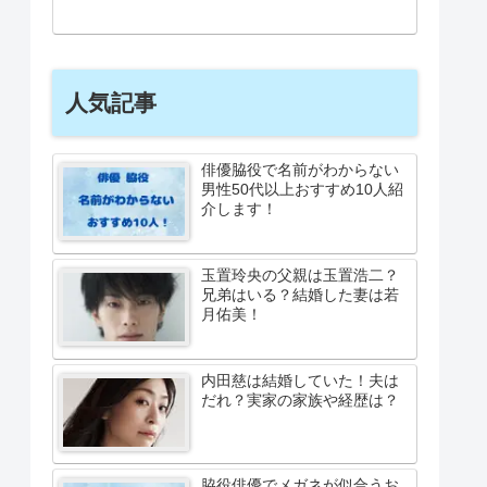
人気記事
俳優脇役で名前がわからない
男性50代以上おすすめ10人紹
介します！
玉置玲央の父親は玉置浩二？
兄弟はいる？結婚した妻は若
月佑美！
内田慈は結婚していた！夫は
だれ？実家の家族や経歴は？
脇役俳優でメガネが似合うお