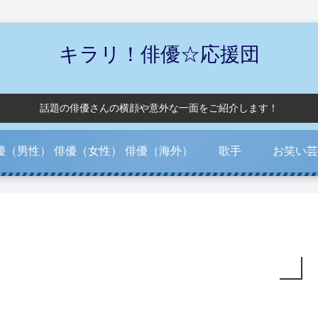
キラリ！俳優☆応援団
話題の俳優さんの横顔や意外な一面をご紹介します！
優（男性）
俳優（女性）
俳優（海外）
歌手
お笑い芸