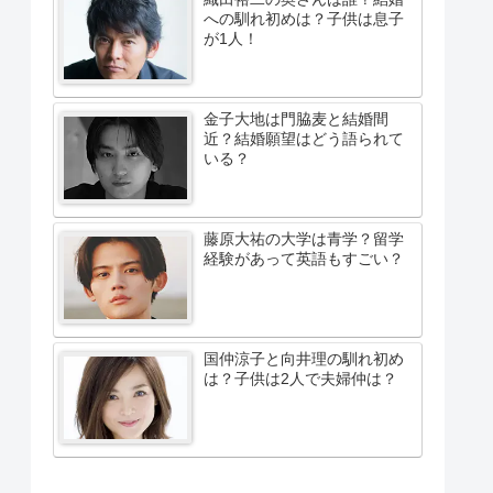
への馴れ初めは？子供は息子
が1人！
金子大地は門脇麦と結婚間
近？結婚願望はどう語られて
いる？
藤原大祐の大学は青学？留学
経験があって英語もすごい？
国仲涼子と向井理の馴れ初め
は？子供は2人で夫婦仲は？