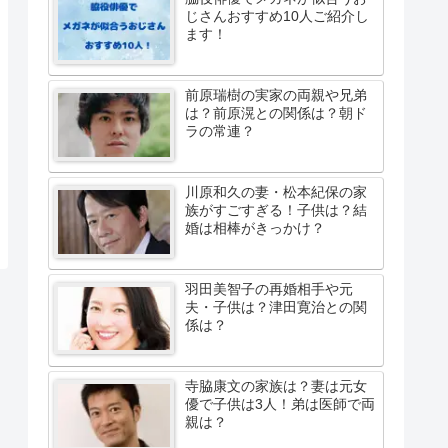
じさんおすすめ10人ご紹介し
ます！
前原瑞樹の実家の両親や兄弟
は？前原滉との関係は？朝ド
ラの常連？
川原和久の妻・松本紀保の家
族がすごすぎる！子供は？結
婚は相棒がきっかけ？
羽田美智子の再婚相手や元
夫・子供は？津田寛治との関
係は？
寺脇康文の家族は？妻は元女
優で子供は3人！弟は医師で両
親は？