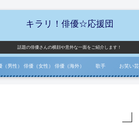
キラリ！俳優☆応援団
話題の俳優さんの横顔や意外な一面をご紹介します！
優（男性）
俳優（女性）
俳優（海外）
歌手
お笑い芸