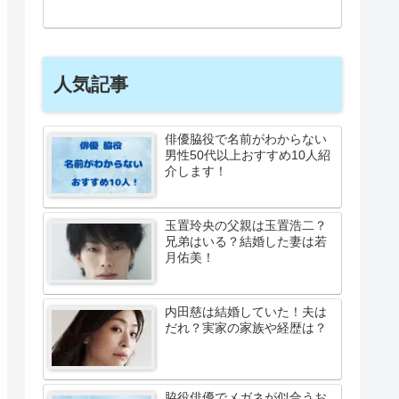
人気記事
俳優脇役で名前がわからない
男性50代以上おすすめ10人紹
介します！
玉置玲央の父親は玉置浩二？
兄弟はいる？結婚した妻は若
月佑美！
内田慈は結婚していた！夫は
だれ？実家の家族や経歴は？
脇役俳優でメガネが似合うお