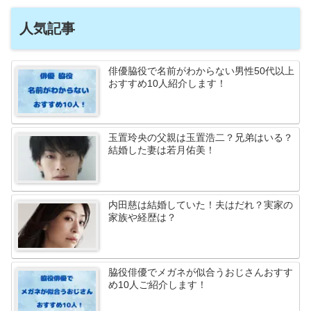
人気記事
俳優脇役で名前がわからない男性50代以上
おすすめ10人紹介します！
玉置玲央の父親は玉置浩二？兄弟はいる？
結婚した妻は若月佑美！
内田慈は結婚していた！夫はだれ？実家の
家族や経歴は？
脇役俳優でメガネが似合うおじさんおすす
め10人ご紹介します！