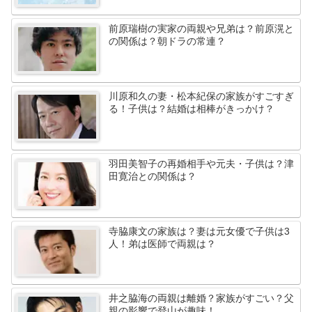
前原瑞樹の実家の両親や兄弟は？前原滉と
の関係は？朝ドラの常連？
川原和久の妻・松本紀保の家族がすごすぎ
る！子供は？結婚は相棒がきっかけ？
羽田美智子の再婚相手や元夫・子供は？津
田寛治との関係は？
寺脇康文の家族は？妻は元女優で子供は3
人！弟は医師で両親は？
井之脇海の両親は離婚？家族がすごい？父
親の影響で登山が趣味！