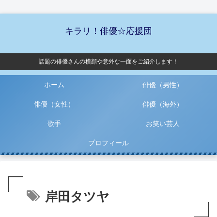
キラリ！俳優☆応援団
話題の俳優さんの横顔や意外な一面をご紹介します！
ホーム
俳優（男性）
俳優（女性）
俳優（海外）
歌手
お笑い芸人
プロフィール
岸田タツヤ