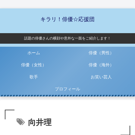
キラリ！俳優☆応援団
話題の俳優さんの横顔や意外な一面をご紹介します！
ホーム
俳優（男性）
俳優（女性）
俳優（海外）
歌手
お笑い芸人
プロフィール
向井理