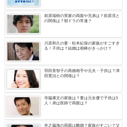
前原瑞樹の実家の両親や兄弟は？前原滉と
の関係は？朝ドラの常連？
川原和久の妻・松本紀保の家族がすごすぎ
る！子供は？結婚は相棒がきっかけ？
羽田美智子の再婚相手や元夫・子供は？津
田寛治との関係は？
寺脇康文の家族は？妻は元女優で子供は3
人！弟は医師で両親は？
井之脇海の両親は離婚？家族がすごい？父