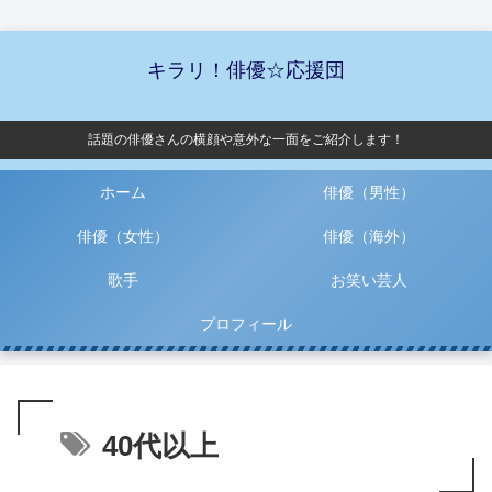
キラリ！俳優☆応援団
話題の俳優さんの横顔や意外な一面をご紹介します！
ホーム
俳優（男性）
俳優（女性）
俳優（海外）
歌手
お笑い芸人
プロフィール
40代以上