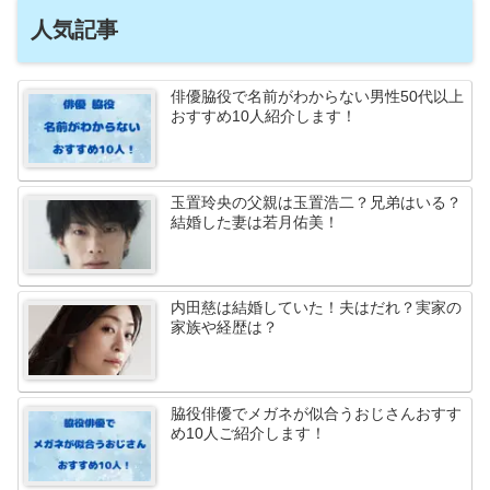
人気記事
俳優脇役で名前がわからない男性50代以上
おすすめ10人紹介します！
玉置玲央の父親は玉置浩二？兄弟はいる？
結婚した妻は若月佑美！
内田慈は結婚していた！夫はだれ？実家の
家族や経歴は？
脇役俳優でメガネが似合うおじさんおすす
め10人ご紹介します！