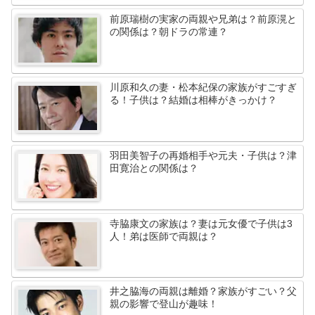
前原瑞樹の実家の両親や兄弟は？前原滉と
の関係は？朝ドラの常連？
川原和久の妻・松本紀保の家族がすごすぎ
る！子供は？結婚は相棒がきっかけ？
羽田美智子の再婚相手や元夫・子供は？津
田寛治との関係は？
寺脇康文の家族は？妻は元女優で子供は3
人！弟は医師で両親は？
井之脇海の両親は離婚？家族がすごい？父
親の影響で登山が趣味！