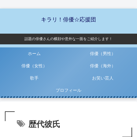
キラリ！俳優☆応援団
話題の俳優さんの横顔や意外な一面をご紹介します！
ホーム
俳優（男性）
俳優（女性）
俳優（海外）
歌手
お笑い芸人
プロフィール
歴代彼氏