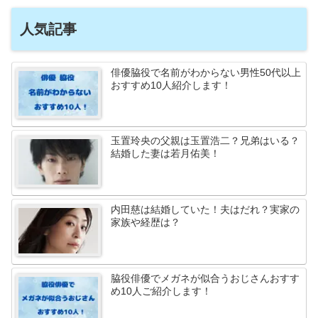
人気記事
俳優脇役で名前がわからない男性50代以上
おすすめ10人紹介します！
玉置玲央の父親は玉置浩二？兄弟はいる？
結婚した妻は若月佑美！
内田慈は結婚していた！夫はだれ？実家の
家族や経歴は？
脇役俳優でメガネが似合うおじさんおすす
め10人ご紹介します！