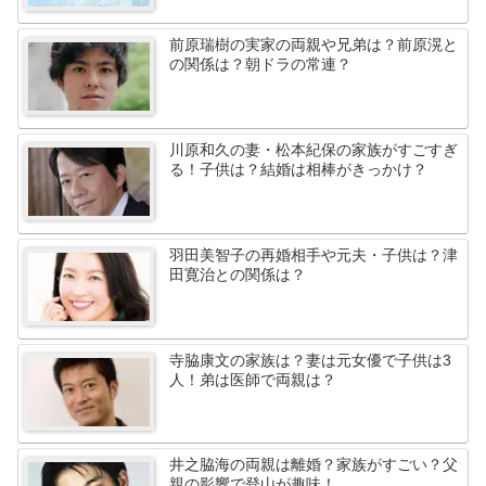
前原瑞樹の実家の両親や兄弟は？前原滉と
の関係は？朝ドラの常連？
川原和久の妻・松本紀保の家族がすごすぎ
る！子供は？結婚は相棒がきっかけ？
羽田美智子の再婚相手や元夫・子供は？津
田寛治との関係は？
寺脇康文の家族は？妻は元女優で子供は3
人！弟は医師で両親は？
井之脇海の両親は離婚？家族がすごい？父
親の影響で登山が趣味！