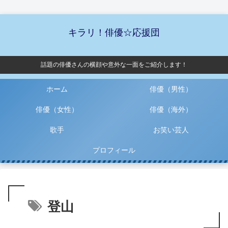
キラリ！俳優☆応援団
話題の俳優さんの横顔や意外な一面をご紹介します！
ホーム
俳優（男性）
俳優（女性）
俳優（海外）
歌手
お笑い芸人
プロフィール
登山