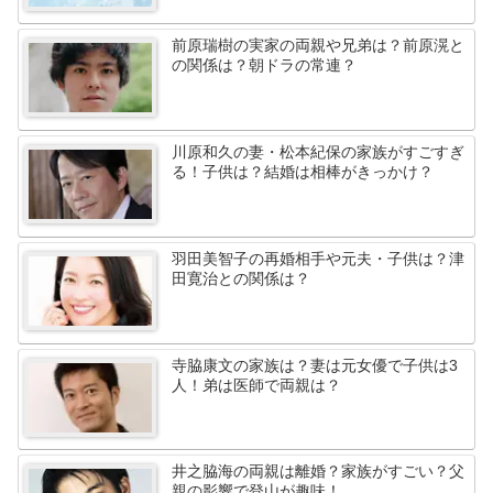
前原瑞樹の実家の両親や兄弟は？前原滉と
の関係は？朝ドラの常連？
川原和久の妻・松本紀保の家族がすごすぎ
る！子供は？結婚は相棒がきっかけ？
羽田美智子の再婚相手や元夫・子供は？津
田寛治との関係は？
寺脇康文の家族は？妻は元女優で子供は3
人！弟は医師で両親は？
井之脇海の両親は離婚？家族がすごい？父
親の影響で登山が趣味！