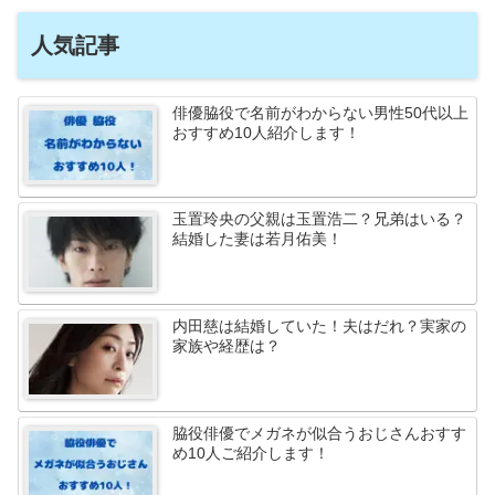
人気記事
俳優脇役で名前がわからない男性50代以上
おすすめ10人紹介します！
玉置玲央の父親は玉置浩二？兄弟はいる？
結婚した妻は若月佑美！
内田慈は結婚していた！夫はだれ？実家の
家族や経歴は？
脇役俳優でメガネが似合うおじさんおすす
め10人ご紹介します！