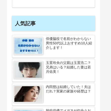
人気記事
俳優脇役で名前がわからない
男性50代以上おすすめ10人紹
介します！
玉置玲央の父親は玉置浩二？
兄弟はいる？結婚した妻は若
月佑美！
内田慈は結婚していた！夫は
だれ？実家の家族や経歴は？
脇役俳優でメガネが似合うお