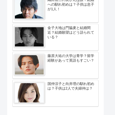
への馴れ初めは？子供は息子
が1人！
金子大地は門脇麦と結婚間
近？結婚願望はどう語られて
いる？
藤原大祐の大学は青学？留学
経験があって英語もすごい？
国仲涼子と向井理の馴れ初め
は？子供は2人で夫婦仲は？