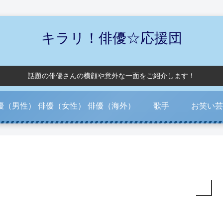
キラリ！俳優☆応援団
話題の俳優さんの横顔や意外な一面をご紹介します！
優（男性）
俳優（女性）
俳優（海外）
歌手
お笑い芸