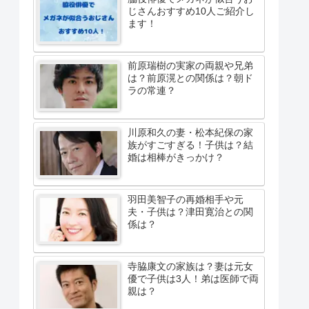
じさんおすすめ10人ご紹介し
ます！
前原瑞樹の実家の両親や兄弟
は？前原滉との関係は？朝ド
ラの常連？
川原和久の妻・松本紀保の家
族がすごすぎる！子供は？結
婚は相棒がきっかけ？
羽田美智子の再婚相手や元
夫・子供は？津田寛治との関
係は？
寺脇康文の家族は？妻は元女
優で子供は3人！弟は医師で両
親は？