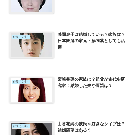
藤間爽子は結婚している？家族は？
俳優（女性）
日本舞踊の家元・藤間紫としても活
躍！
宮崎香蓮の家族は？祖父が古代史研
俳優（女性）
究家！結婚した夫や両親は？
山谷花純の彼氏や好きなタイプは？
俳優（女性）
結婚願望はある？