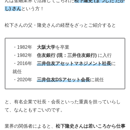
んは金融業界で活躍してこられた
松下隆史 (まつした たか
し) さん
という方！
松下さんの父・隆史さんの経歴をざっとご紹介すると
・1982年
大阪大学
を卒業
・1982年
住友銀行 (現：三井住友銀行)
に入行
・2016年
三井住友アセットマネジメント社長
に
就任
・2020年
三井住友DSアセット会長
に就任
と、有名企業で社長・会長といった重責を担っていらし
て、なんともすごいのです。
業界の関係者によると、
松下隆史さんは若いころから仕事