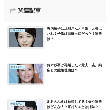
関連記事
堀内敬子は旦那さんと再婚！元夫は
俳優（女性）
だれ？子供は高齢出産だった！家族
は？
鈴木砂羽は再婚した？元夫・吉川純
俳優（女性）
広との離婚理由は？
池谷のぶえは結婚してる？夫や家族
俳優（女性）
はどんな人？峯村リエとは姉妹？