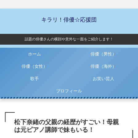
キラリ！俳優☆応援団
話題の俳優さんの横顔や意外な一面をご紹介します！
ホーム
俳優（男性）
俳優（女性）
俳優（海外）
歌手
お笑い芸人
プロフィール
松下奈緒の父親の経歴がすごい！母親
は元ピアノ講師で妹もいる！