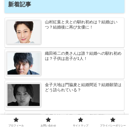
新着記事
山村紅葉と夫との馴れ初めは？結婚はい
つ？結婚後に再び女優に！
織田裕二の奥さんは誰？結婚への馴れ初め
は？子供は息子が1人！
金子大地は門脇麦と結婚間近？結婚願望は
どう語られている？
藤原大祐の大学は青学？留学経験があって
英語もすごい？
プロフィール
お問い合わせ
サイトマップ
プライバシーポリシー