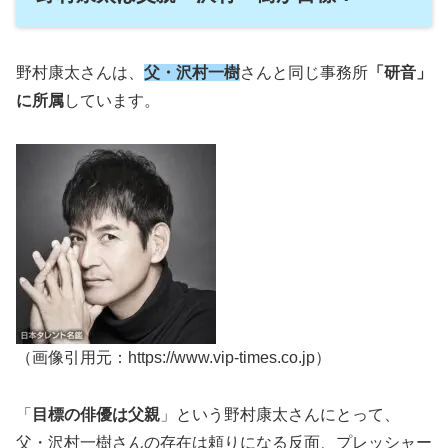
野村康太さんは、
父・沢村一樹
さんと同じ事務所
「研音」
に所属
しています。
（画像引用元：https://www.vip-times.co.jp）
「
目標の俳優は父親
」という野村康太さんにとって、
父・沢村一樹さんの存在は頼りになる反面、プレッシャー