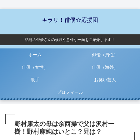
キラリ！俳優☆応援団
話題の俳優さんの横顔や意外な一面をご紹介します！
ホーム
俳優（男性）
俳優（女性）
俳優（海外）
歌手
お笑い芸人
プロフィール
野村康太の母は余西操で父は沢村一
樹！野村麻純はいとこ？兄は？