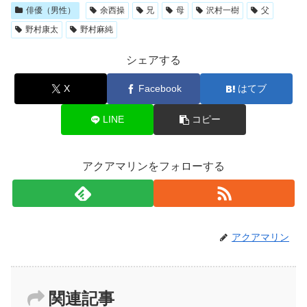
俳優（男性）
余西操
兄
母
沢村一樹
父
野村康太
野村麻純
シェアする
X
Facebook
はてブ
LINE
コピー
アクアマリンをフォローする
アクアマリン
関連記事