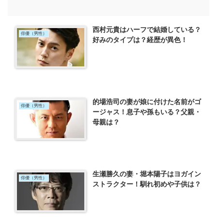
西村元貴はハーフで結婚している？
俳優（男性）
好みのタイプは？経歴が異色！
的場浩司の妻が娘に付けた名前がゴ
俳優（男性）
ージャス！息子や孫もいる？父親・
母親は？
生瀬勝久の妻・堀本陽子はヨガイン
俳優（男性）
ストラクター！馴れ初めや子供は？