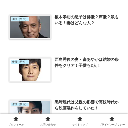
榎木孝明の息子は俳優？声優？娘も
俳優（男性）
いる！妻はどんな人？
西島秀俊の妻・森あやかは結婚の条
俳優（男性）
件をクリア！子供も2人！
黒崎煌代は父親の影響で高校時代か
俳優（男性）
ら映画製作をしていた！
プロフィール
お問い合わせ
サイトマップ
プライバシーポリシー