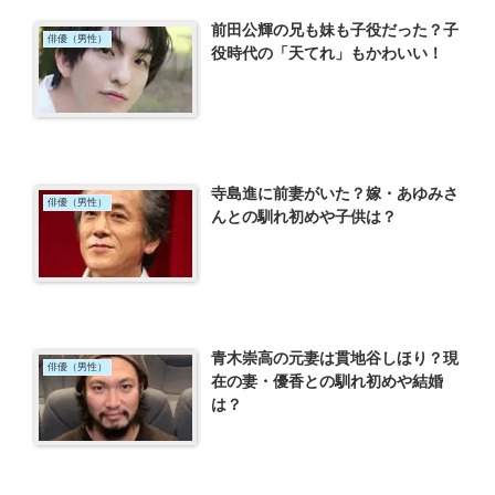
前田公輝の兄も妹も子役だった？子
俳優（男性）
役時代の「天てれ」もかわいい！
寺島進に前妻がいた？嫁・あゆみさ
俳優（男性）
んとの馴れ初めや子供は？
青木崇高の元妻は貫地谷しほり？現
俳優（男性）
在の妻・優香との馴れ初めや結婚
は？