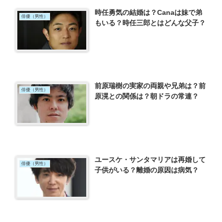
時任勇気の結婚は？Canaは妹で弟
俳優（男性）
もいる？時任三郎とはどんな父子？
前原瑞樹の実家の両親や兄弟は？前
俳優（男性）
原滉との関係は？朝ドラの常連？
ユースケ・サンタマリアは再婚して
俳優（男性）
子供がいる？離婚の原因は病気？