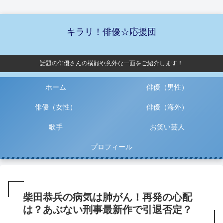
キラリ！俳優☆応援団
話題の俳優さんの横顔や意外な一面をご紹介します！
ホーム
俳優（男性）
俳優（女性）
俳優（海外）
歌手
お笑い芸人
プロフィール
柴田恭兵の病気は肺がん！再発の心配
は？あぶない刑事最新作で引退否定？