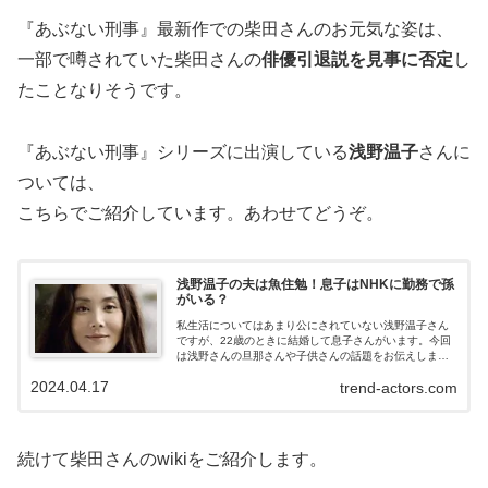
『あぶない刑事』最新作での柴田さんのお元気な姿は、
一部で噂されていた柴田さんの
俳優引退説を見事に否定
し
たことなりそうです。
『あぶない刑事』シリーズに出演している
浅野温子
さんに
ついては、
こちらでご紹介しています。あわせてどうぞ。
浅野温子の夫は魚住勉！息子はNHKに勤務で孫
がいる？
私生活についてはあまり公にされていない浅野温子さん
ですが、22歳のときに結婚して息子さんがいます。今回
は浅野さんの旦那さんや子供さんの話題をお伝えしま
す。
2024.04.17
trend-actors.com
続けて柴田さんのwikiをご紹介します。