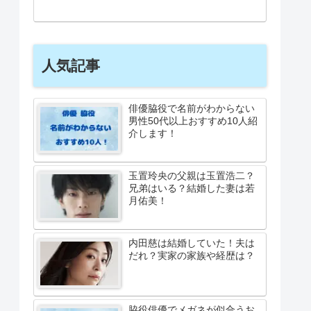
人気記事
俳優脇役で名前がわからない
男性50代以上おすすめ10人紹
介します！
玉置玲央の父親は玉置浩二？
兄弟はいる？結婚した妻は若
月佑美！
内田慈は結婚していた！夫は
だれ？実家の家族や経歴は？
脇役俳優でメガネが似合うお