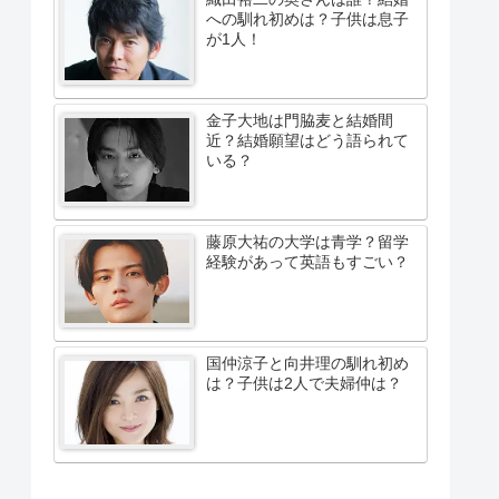
への馴れ初めは？子供は息子
が1人！
金子大地は門脇麦と結婚間
近？結婚願望はどう語られて
いる？
藤原大祐の大学は青学？留学
経験があって英語もすごい？
国仲涼子と向井理の馴れ初め
は？子供は2人で夫婦仲は？