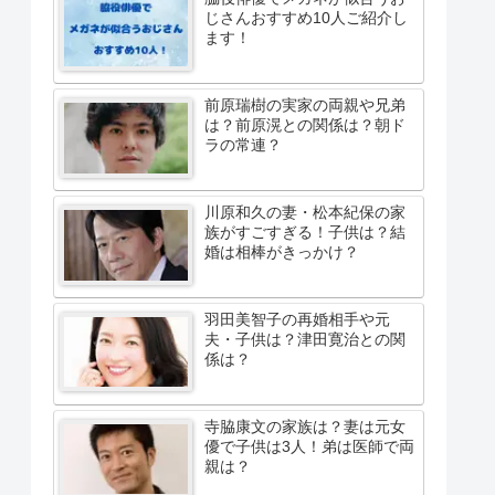
じさんおすすめ10人ご紹介し
ます！
前原瑞樹の実家の両親や兄弟
は？前原滉との関係は？朝ド
ラの常連？
川原和久の妻・松本紀保の家
族がすごすぎる！子供は？結
婚は相棒がきっかけ？
羽田美智子の再婚相手や元
夫・子供は？津田寛治との関
係は？
寺脇康文の家族は？妻は元女
優で子供は3人！弟は医師で両
親は？