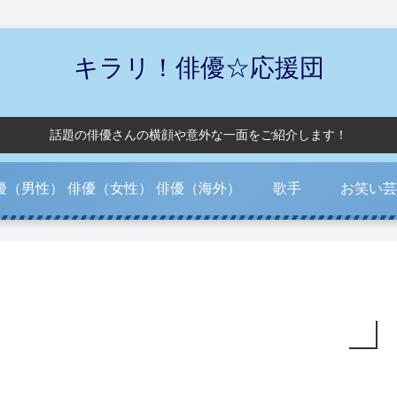
キラリ！俳優☆応援団
話題の俳優さんの横顔や意外な一面をご紹介します！
優（男性）
俳優（女性）
俳優（海外）
歌手
お笑い芸