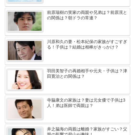
前原瑞樹の実家の両親や兄弟は？前原滉と
の関係は？朝ドラの常連？
川原和久の妻・松本紀保の家族がすごすぎ
る！子供は？結婚は相棒がきっかけ？
羽田美智子の再婚相手や元夫・子供は？津
田寛治との関係は？
寺脇康文の家族は？妻は元女優で子供は3
人！弟は医師で両親は？
井之脇海の両親は離婚？家族がすごい？父
親の影響で登山が趣味！