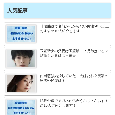
人気記事
俳優脇役で名前がわからない男性50代以上
おすすめ10人紹介します！
玉置玲央の父親は玉置浩二？兄弟はいる？
結婚した妻は若月佑美！
内田慈は結婚していた！夫はだれ？実家の
家族や経歴は？
脇役俳優でメガネが似合うおじさんおすす
め10人ご紹介します！