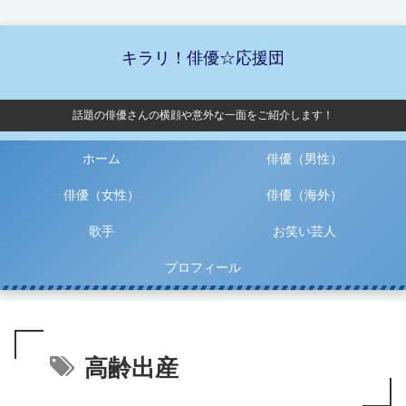
キラリ！俳優☆応援団
話題の俳優さんの横顔や意外な一面をご紹介します！
ホーム
俳優（男性）
俳優（女性）
俳優（海外）
歌手
お笑い芸人
プロフィール
高齢出産