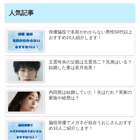
人気記事
俳優脇役で名前がわからない男性50代以上
おすすめ10人紹介します！
玉置玲央の父親は玉置浩二？兄弟はいる？
結婚した妻は若月佑美！
内田慈は結婚していた！夫はだれ？実家の
家族や経歴は？
脇役俳優でメガネが似合うおじさんおすす
め10人ご紹介します！