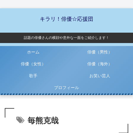
キラリ！俳優☆応援団
話題の俳優さんの横顔や意外な一面をご紹介します！
ホーム
俳優（男性）
俳優（女性）
俳優（海外）
歌手
お笑い芸人
プロフィール
毎熊克哉