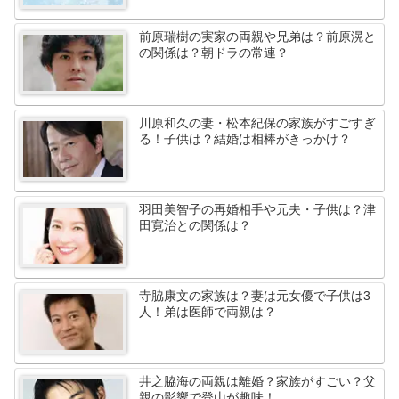
前原瑞樹の実家の両親や兄弟は？前原滉と
の関係は？朝ドラの常連？
川原和久の妻・松本紀保の家族がすごすぎ
る！子供は？結婚は相棒がきっかけ？
羽田美智子の再婚相手や元夫・子供は？津
田寛治との関係は？
寺脇康文の家族は？妻は元女優で子供は3
人！弟は医師で両親は？
井之脇海の両親は離婚？家族がすごい？父
親の影響で登山が趣味！