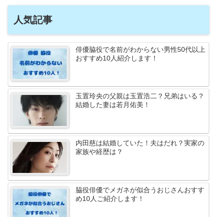
人気記事
俳優脇役で名前がわからない男性50代以上
おすすめ10人紹介します！
玉置玲央の父親は玉置浩二？兄弟はいる？
結婚した妻は若月佑美！
内田慈は結婚していた！夫はだれ？実家の
家族や経歴は？
脇役俳優でメガネが似合うおじさんおすす
め10人ご紹介します！