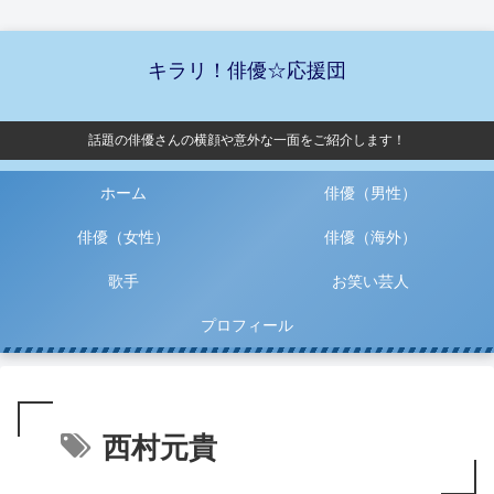
キラリ！俳優☆応援団
話題の俳優さんの横顔や意外な一面をご紹介します！
ホーム
俳優（男性）
俳優（女性）
俳優（海外）
歌手
お笑い芸人
プロフィール
西村元貴