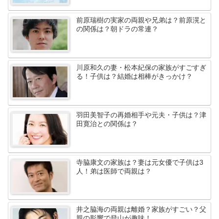
前原瑞樹の実家の両親や兄弟は？前原滉と
の関係は？朝ドラの常連？
川原和久の妻・松本紀保の家族がすごすぎ
る！子供は？結婚は相棒がきっかけ？
羽田美智子の再婚相手や元夫・子供は？津
田寛治との関係は？
寺脇康文の家族は？妻は元女優で子供は3
人！弟は医師で両親は？
井之脇海の両親は離婚？家族がすごい？父
親の影響で登山が趣味！