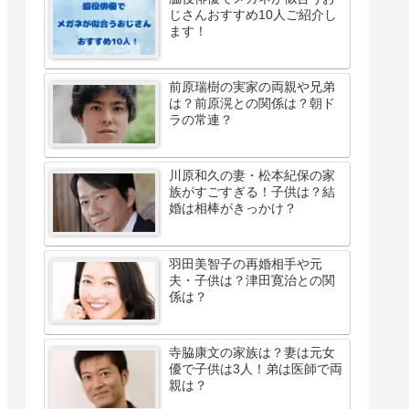
じさんおすすめ10人ご紹介し
ます！
前原瑞樹の実家の両親や兄弟
は？前原滉との関係は？朝ド
ラの常連？
川原和久の妻・松本紀保の家
族がすごすぎる！子供は？結
婚は相棒がきっかけ？
羽田美智子の再婚相手や元
夫・子供は？津田寛治との関
係は？
寺脇康文の家族は？妻は元女
優で子供は3人！弟は医師で両
親は？