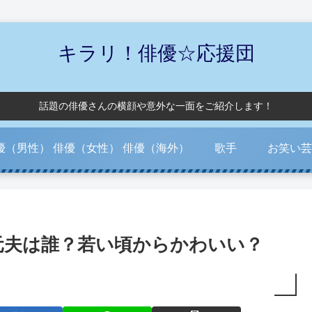
キラリ！俳優☆応援団
話題の俳優さんの横顔や意外な一面をご紹介します！
優（男性）
俳優（女性）
俳優（海外）
歌手
お笑い芸
元夫は誰？若い頃からかわいい？