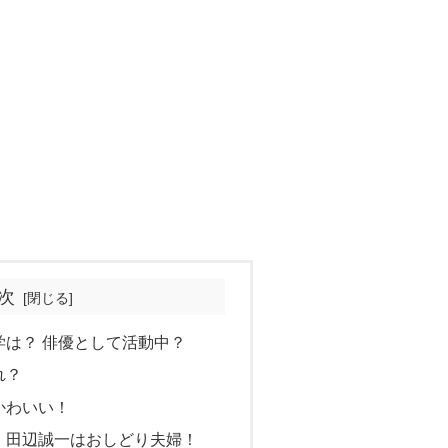
次
学は？ 俳優として活動中？
れ？
かわいい！
・田辺誠一はおしどり夫婦！