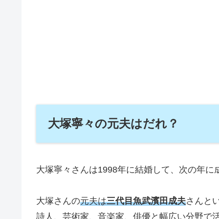
大塚寧々の元夫はだれ？
大塚寧々さんは1998年に結婚して、次の年
大塚さんの
元夫は
三代目魚武濱田成夫
さんと
詩人、芸術家、音楽家、俳優と幅広い分野で