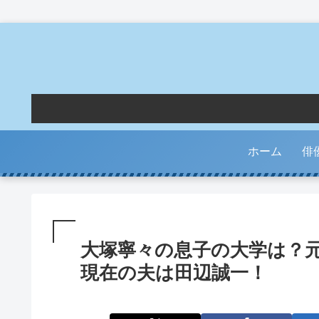
ホーム
俳
大塚寧々の息子の大学は？
現在の夫は田辺誠一！