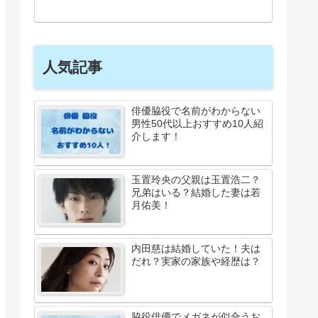
人気記事
俳優脇役で名前がわからない
男性50代以上おすすめ10人紹
介します！
玉置玲央の父親は玉置浩二？
兄弟はいる？結婚した妻は若
月佑美！
内田慈は結婚していた！夫は
だれ？実家の家族や経歴は？
脇役俳優でメガネが似合うお