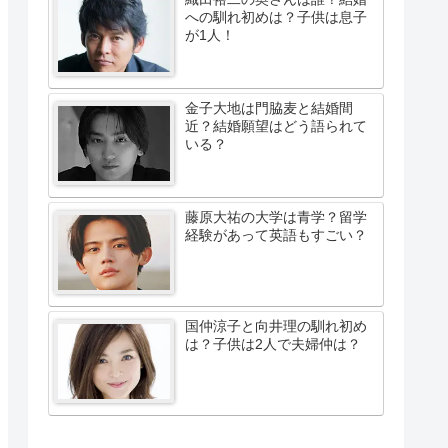
への馴れ初めは？子供は息子
が1人！
金子大地は門脇麦と結婚間
近？結婚願望はどう語られて
いる？
藤原大祐の大学は青学？留学
経験があって英語もすごい？
国仲涼子と向井理の馴れ初め
は？子供は2人で夫婦仲は？