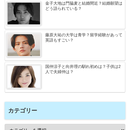
金子大地は門脇麦と結婚間近？結婚願望は
どう語られている？
藤原大祐の大学は青学？留学経験があって
英語もすごい？
国仲涼子と向井理の馴れ初めは？子供は2
人で夫婦仲は？
カテゴリー