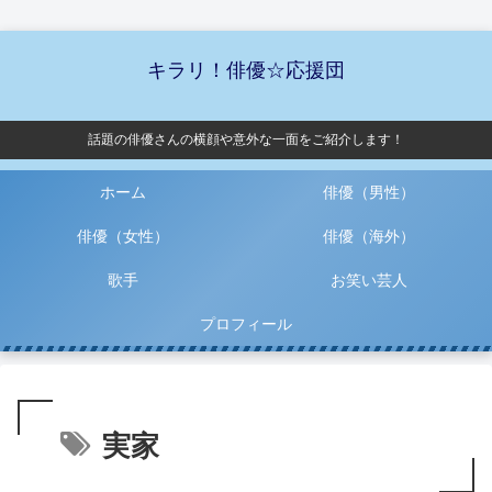
キラリ！俳優☆応援団
話題の俳優さんの横顔や意外な一面をご紹介します！
ホーム
俳優（男性）
俳優（女性）
俳優（海外）
歌手
お笑い芸人
プロフィール
実家