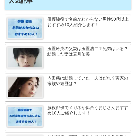
人気記事
俳優脇役で名前がわからない男性50代以上
おすすめ10人紹介します！
玉置玲央の父親は玉置浩二？兄弟はいる？
結婚した妻は若月佑美！
内田慈は結婚していた！夫はだれ？実家の
家族や経歴は？
脇役俳優でメガネが似合うおじさんおすす
め10人ご紹介します！