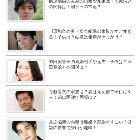
前原瑞樹の実家の両親や兄弟は？前原滉と
の関係は？朝ドラの常連？
川原和久の妻・松本紀保の家族がすごすぎ
る！子供は？結婚は相棒がきっかけ？
羽田美智子の再婚相手や元夫・子供は？津
田寛治との関係は？
寺脇康文の家族は？妻は元女優で子供は3
人！弟は医師で両親は？
井之脇海の両親は離婚？家族がすごい？父
親の影響で登山が趣味！