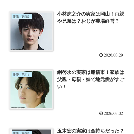
小林虎之介の実家は岡山！両親
俳優（男性）
や兄弟は？おじが農場経営？
2026.03.29
綱啓永の実家は船橋市！家族は
俳優（男性）
父親・母親・妹で地元愛がすご
い！
2026.03.02
玉木宏の実家は金持ちだった？
俳優（男性）