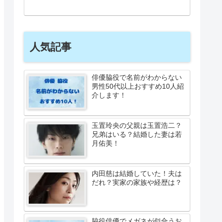
人気記事
俳優脇役で名前がわからない
男性50代以上おすすめ10人紹
介します！
玉置玲央の父親は玉置浩二？
兄弟はいる？結婚した妻は若
月佑美！
内田慈は結婚していた！夫は
だれ？実家の家族や経歴は？
脇役俳優でメガネが似合うお