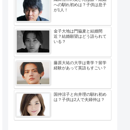
への馴れ初めは？子供は息子
が1人！
金子大地は門脇麦と結婚間
近？結婚願望はどう語られて
いる？
藤原大祐の大学は青学？留学
経験があって英語もすごい？
国仲涼子と向井理の馴れ初め
は？子供は2人で夫婦仲は？