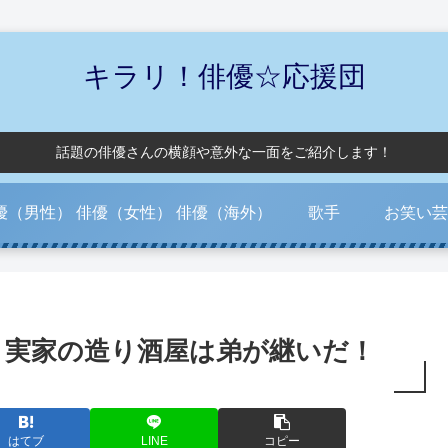
キラリ！俳優☆応援団
話題の俳優さんの横顔や意外な一面をご紹介します！
優（男性）
俳優（女性）
俳優（海外）
歌手
お笑い芸
？実家の造り酒屋は弟が継いだ！
はてブ
LINE
コピー