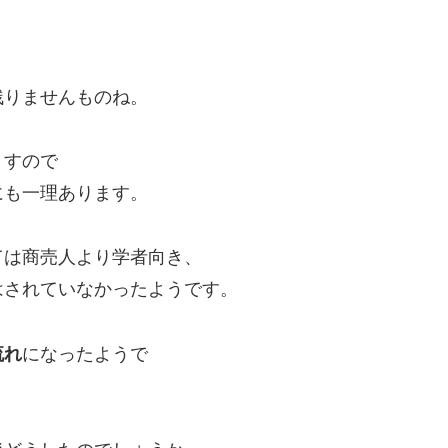
残りませんものね。
ますので
にも一理あります。
ては商売人より学者向き、
はされていなかったようです。
流れ
になったようで