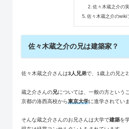
佐々木蔵之介の
佐々木蔵之介のwik
佐々木蔵之介の兄は建築家？
佐々木蔵之介さんは
3人兄弟
で、1歳上の兄と
蔵之介さんの
兄
については、一般の方という
京都の洛西高校から
東京大学
に進学されてい
そんな蔵之介さんのお兄さんは大学で
建築
を
現在は
経営コンサルタント
をされています。