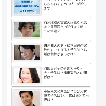
じさんおすすめ10人ご紹介し
ます！
前原瑞樹の実家の両親や兄弟
は？前原滉との関係は？朝ド
ラの常連？
川原和久の妻・松本紀保の家
族がすごすぎる！子供は？結
婚は相棒がきっかけ？
羽田美智子の再婚相手や元
夫・子供は？津田寛治との関
係は？
寺脇康文の家族は？妻は元女
優で子供は3人！弟は医師で両
親は？